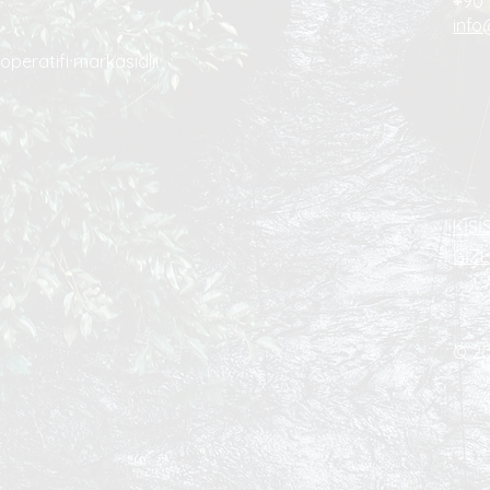
+90 
info
operatifi markasıdır.
KİŞİ
GİZL
© 20