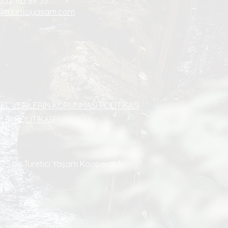
552 163 88 35
@tureticiyasam.com
SEL VERİLERİN KORUNMASI POLİTİKASI
İLİK POLİTİKASI
25 by Turetici Yaşam Kooperatifi