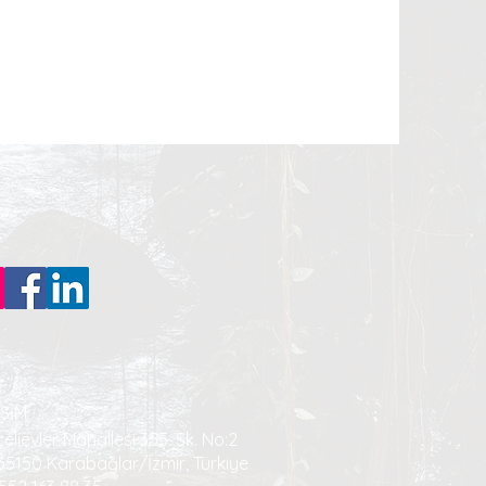
Next
İŞİM
elievler Mahallesi 355. Sk. No:2
 35150 Karabağlar/İzmir, Türkiye