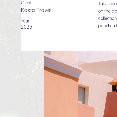
Client:
This is pl
Kasta Travel
on the el
collectio
Year:
panel on t
2023