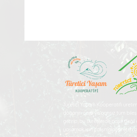
Previous
Türetici Yaşam Kooperatifi üretim
doğanın canlı ve cansız tüm bileşe
getirip, bu süreçlerde pasif değil a
yaşamak için çalışmalar üreten 