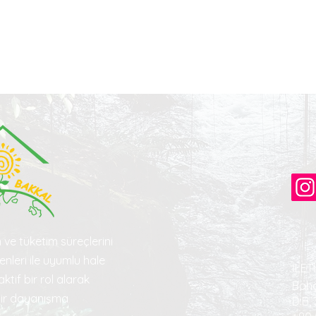
 ve tüketim süreçlerini
nleri ile uyumlu hale
İLET
ktif bir rol alarak
Bahç
bir dayanışma
D:B,