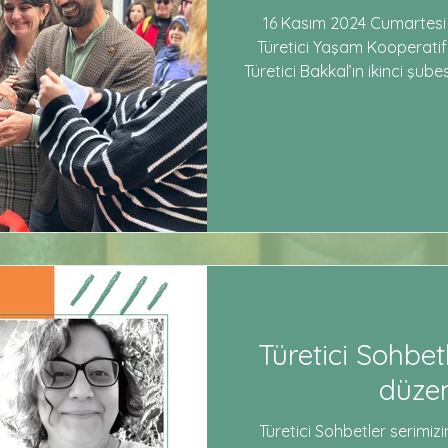
16 Kasım 2024 Cumartesi
Türetici Yaşam Kooperatif
Türetici Bakkal’ın ikinci şub
dükkânının açılışını gerçekl
dayanışma ekonomisinin yer
olan kooperatifin büyü
kilometre taşı oldu. Yaklaşık 1
Yönetim Kurulu üyesi C
yaparak, kooperatifin a
Türetici Sohbetle
düzen
Türetici Sohbetler serimizin