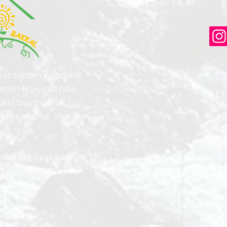
 ve tüketim süreçlerini
nleri ile uyumlu hale
İLET
ktif bir rol alarak
Bahç
bir dayanışma
D:B,
+90 
info
operatifi markasıdır.