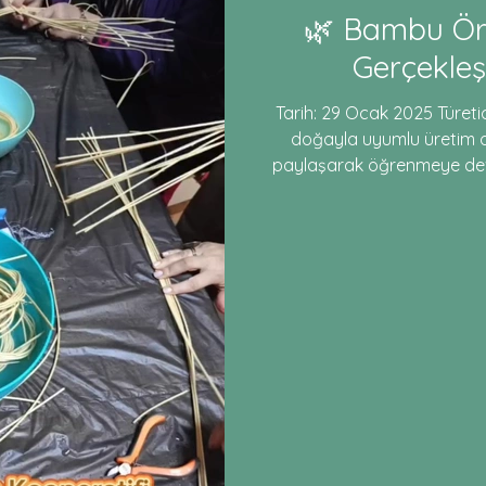
🌿 Bambu Ör
Gerçekleş
Tarih: 29 Ocak 2025 Türeti
doğayla uyumlu üretim a
paylaşarak öğrenmeye de
Atölyemizde, katılımcıla
malzemenin doğasını ke
emeğimizle harika ürünler
katılan, emeğini ve güzel 
herkese teşekkür ederiz. B
paylaşmak bizi daha güçlü k
ve etk