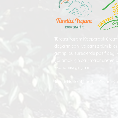
Türetici Yaşam Kooperatifi üretim
doğanın canlı ve cansız tüm bileşe
getirip, bu süreçlerde pasif değil a
yaşamak için çalışmalar üreten 
ekonomisi girişimidir.
Türetici Bakkal, Türetici Yaşam Ko