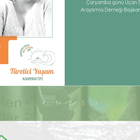
Çarşamba günü Uçan Sü
Araştırma Derneği Başkanı
Zoom üzerinden gerçekleşt
Ekoloji ve Toplumsal Cinsiyet”
toplumsal cinsiyet pers
katılımcılarla değerli bir
1
2
3