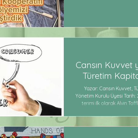
Cansın Kuvvet ya
Türetim Kapita
Yazar: Cansın Kuvvet, T
Yönetim Kurulu Üyesi Tarih: 2
terimi ilk olarak Alvin Tof
yayımlanan The Third Wave 
Sosyolog George Ritze
kapitalizme uyarlayarak "tü
geliştirmiş ve türeticil