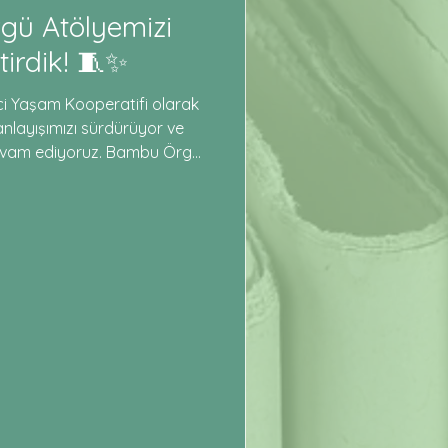
gü Atölyemizi
tirdik! 🧵✨
ci Yaşam Kooperatifi olarak
nlayışımızı sürdürüyor ve
vam ediyoruz. Bambu Örgü
rımızla birlikte hem bambu
şfettik hem de kendi el
 tasarladık! 🌱 Atölyemize
enerjisini bizimle paylaşan
irlikte üretmek, öğrenmek ve
ılıyor! 💚 Yeni atölyelerimiz
inlikler