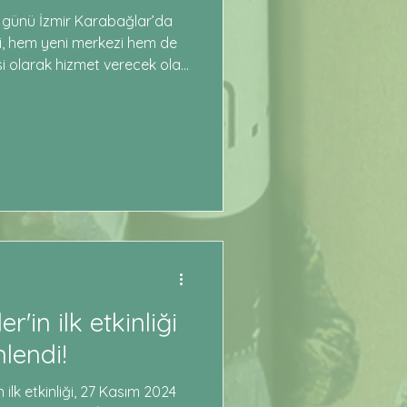
 günü İzmir Karabağlar’da
i, hem yeni merkezi hem de
esi olarak hizmet verecek olan
eştirdi. Bu anlamlı etkinlik,
eldeki önemli bir temsilcisi
me yolculuğunda yeni bir
00 kişinin katıldığı etkinlikte,
ansın Kuvvet bir konuşma
dalet, dayanışma ve toplu
r'in ilk etkinliği
lendi!
 ilk etkinliği, 27 Kasım 2024