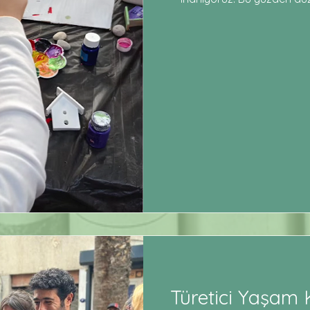
Atölyesi ile minikler hem eğ
keşfetti! 🖌️✨ Atölyemizde
objeleri diledikleri gibi 
buluştular. El becerilerini ge
yaşadıkları ve hayal güçleri
etkinlik, onların
Türetici Yaşam K