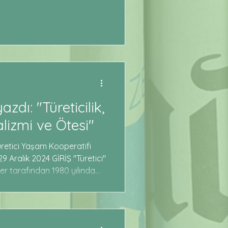
zdı: "Türeticilik,
lizmi ve Ötesi"
üretici Yaşam Kooperatifi
9 Aralık 2024 GİRİŞ "Türetici"
fler tarafından 1980 yılında
kitabında ortaya atılmıştır.
r ise bu kavramı çağdaş
retim kapitalizmi" kavramını
ik faaliyetlerinin modern