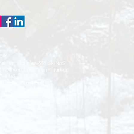
İŞİM
elievler Mahallesi 355. Sk. No:2
 35150 Karabağlar/İzmir, Türkiye
552 163 88 35
@tureticiyasam.com