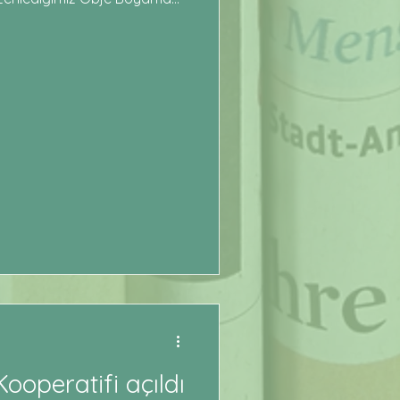
lendi hem de yaratıcılıklarını
 çocuklar, kendi seçtikleri
boyayarak renklerle özgürce
liştirdikleri, üretmenin keyfini
ni sınırsızca kullandıkları bu
 kendilerini ifade
ooperatifi açıldı