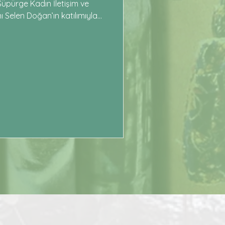
pürge Kadın İletişim ve
 Selen Doğan’ın katılımıyla
irildi. “Türetici Ekonomi,
 başlıklı söyleşide, türeticilik
pektifinden ele alınarak
 paylaşım gerçekleştirildi.